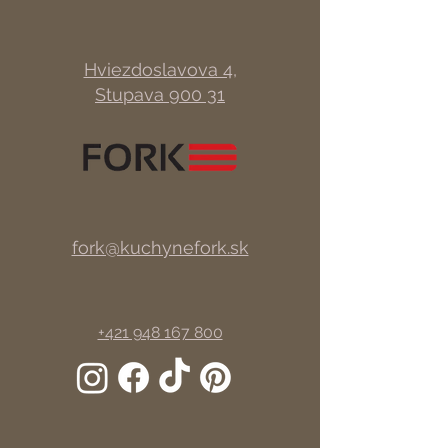
Hviezdoslavova 4,
Stupava 900 31
fork@kuchynefork.sk
+421 948 167 800