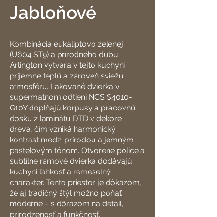
Jabloňové
Kombinácia eukaliptovo zelenej
(U604 ST9) a prírodného dubu
Arlington vytvára v tejto kuchyni
príjemne teplú a zároveň sviežu
atmosféru. Lakované dvierka v
supermatnom odtieni NCS S4010-
G10Y dopĺňajú korpusy a pracovnú
dosku z laminátu DTD v dekore
dreva, čím vzniká harmonický
kontrast medzi prírodou a jemným
pastelovým tónom. Otvorené police a
subtílne rámové dvierka dodávajú
kuchyni ľahkosť a remeselný
charakter. Tento priestor je dôkazom,
že aj tradičný štýl možno poňať
moderne – s dôrazom na detail,
prirodzenosť a funkčnosť.