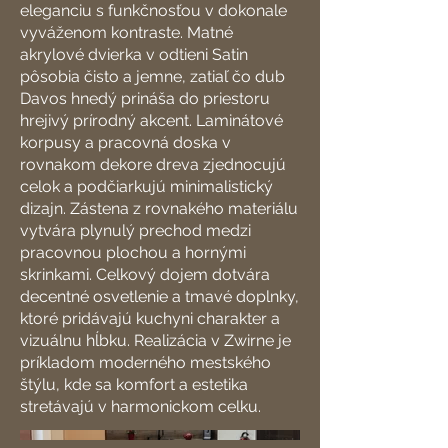
eleganciu s funkčnosťou v dokonale
vyváženom kontraste. Matné
akrylové dvierka v odtieni Satin
pôsobia čisto a jemne, zatiaľ čo dub
Davos hnedý prináša do priestoru
hrejivý prírodný akcent. Laminátové
korpusy a pracovná doska v
rovnakom dekore dreva zjednocujú
celok a podčiarkujú minimalistický
dizajn. Zástena z rovnakého materiálu
vytvára plynulý prechod medzi
pracovnou plochou a hornými
skrinkami. Celkový dojem dotvára
decentné osvetlenie a tmavé doplnky,
ktoré pridávajú kuchyni charakter a
vizuálnu hĺbku. Realizácia v Zwirne je
príkladom moderného mestského
štýlu, kde sa komfort a estetika
stretávajú v harmonickom celku.