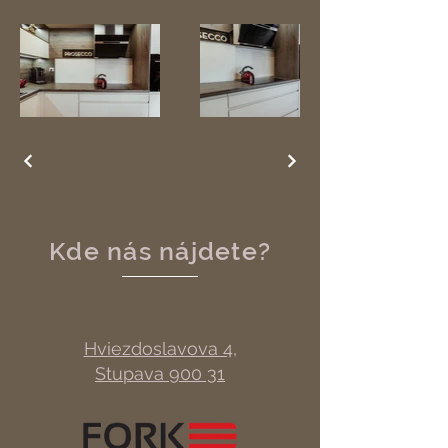
Kde nás nájdete?
Hviezdoslavova 4,
Stupava 900 31