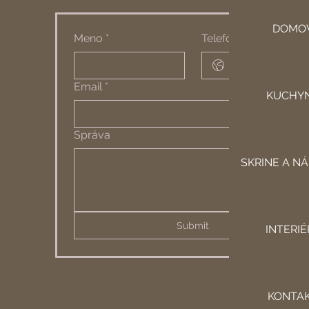
DOMO
Meno
*
Telefón
*
Email
*
KUCHY
Správa
SKRINE A N
Submit
INTERIÉ
KONTA