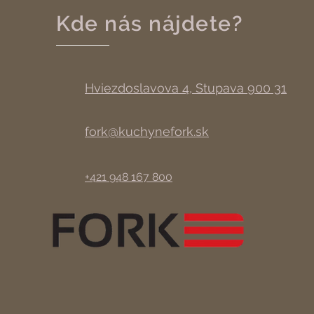
Kde nás nájdete?
Hviezdoslavova 4, Stupava 900 31
fork@kuchynefork.sk
+421 948 167 800