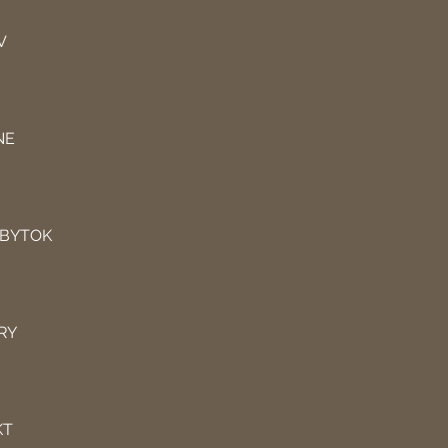
V
NE
ÁBYTOK
RY
KT