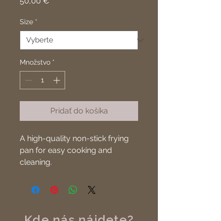
Price
50,00 €
Size
*
Množstvo
*
Pridať do košíka
A high-quality non-stick frying 
pan for easy cooking and 
cleaning.
Kde nás nájdete?