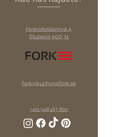
Hviezdoslavova 4,
Stupava 900 31
fork@kuchynefork.sk
+421 948 167 800