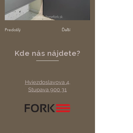
Predošlý
Ďaľší
Kde nás nájdete?
Hviezdoslavova 4,
Stupava 900 31