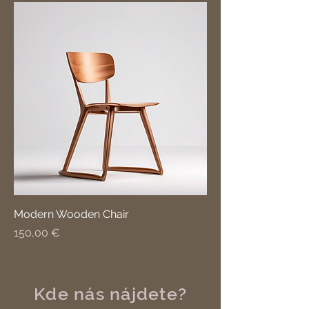
Modern Wooden Chair
Cena
150,00 €
Kde nás nájdete?