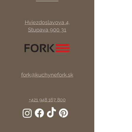
Hviezdoslavova 4,
Stupava 900 31
fork@kuchynefork.sk
+421 948 167 800