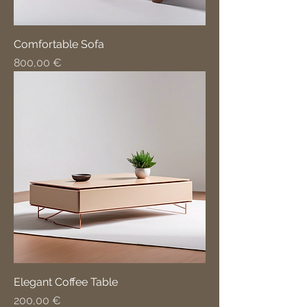
Comfortable Sofa
Cena
800,00 €
Elegant Coffee Table
Cena
200,00 €