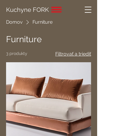
Kuchyne FORK
Domov
Furniture
Furniture
3 produkty
Filtrovať a triediť