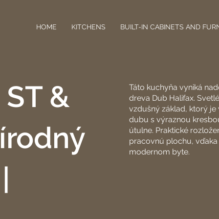
HOME
KITCHENS
BUILT-IN CABINETS AND FUR
 ST &
Táto kuchyňa vyniká na
dreva Dub Halifax. Svetlé
vzdušný základ, ktorý j
dubu s výraznou kresbou
írodný
útulne. Praktické rozlož
pracovnú plochu, vďaka 
modernom byte.
|