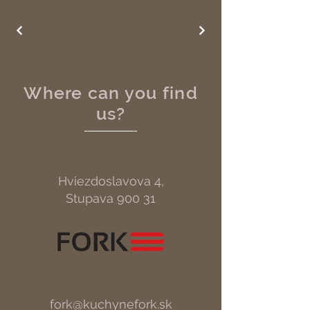
Where can you find
us?
Hviezdoslavova 4,
Stupava 900 31
fork@kuchynefork.sk